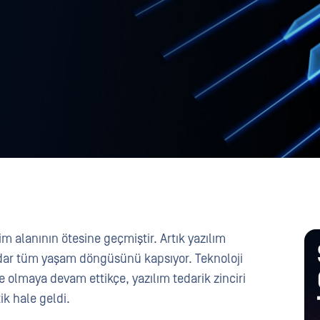
tim alanının ötesine geçmiştir. Artık yazılım
dar tüm yaşam döngüsünü kapsıyor. Teknoloji
 olmaya devam ettikçe, yazılım tedarik zinciri
ik hale geldi.