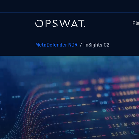
Pl
MetaDefender NDR
/
InSights C2