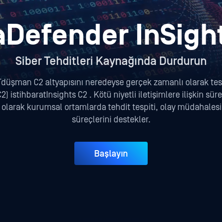
Defender InSigh
Siber Tehditleri Kaynağında Durdurun
üşman C2 altyapısını neredeyse gerçek zamanlı olarak tesp
) istihbaratInsights C2 . Kötü niyetli iletişimlere ilişkin sü
 olarak kurumsal ortamlarda tehdit tespiti, olay müdahalesi 
süreçlerini destekler.
Başlayın