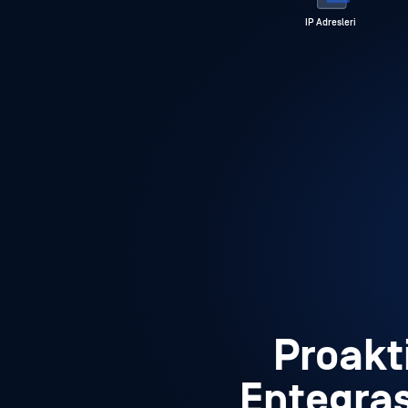
IP Adresleri
Proakti
Entegras