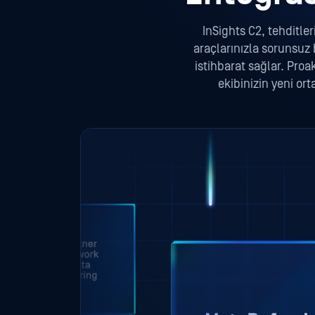
InSights C2, tehditle
araçlarınızla sorunsuz
istihbarat sağlar. Proa
ekibinizin yeni or