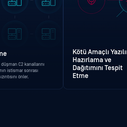
Kötü Amaçlı Yazıl
eme
Hazırlama ve
n düşman C2 kanallarını
Dağıtımını Tespit
nın istismar sonrası
Etme
zıntısını önler.