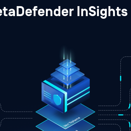
taDefender InSights
Veri Toplama