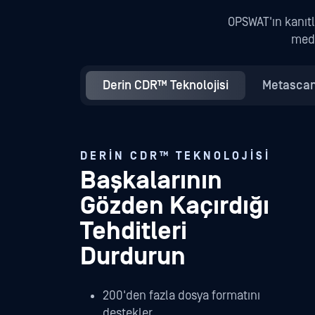
OPSWAT'ın kanıtl
medy
Derin CDR™ Teknolojisi
Metascan
DERIN CDR™ TEKNOLOJISI
Başkalarının
Gözden Kaçırdığı
Tehditleri
Durdurun
200'den fazla dosya formatını
destekler