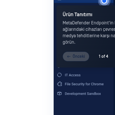
Ürün Tanıtımı
MetaDefender Endpoint'in k
ağlarındaki cihazları çevres
medya tehditlerine karşı n
görün.
Önceki
1 of 4