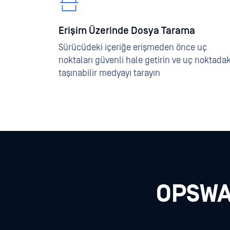
Erişim Üzerinde Dosya Tarama
Sürücüdeki içeriğe erişmeden önce uç
noktaları güvenli hale getirin ve uç noktadak
taşınabilir medyayı tarayın
OPSWAT