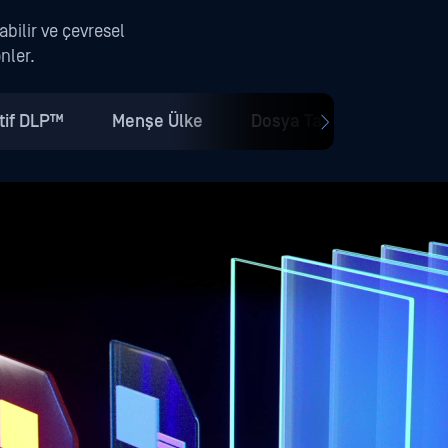
bilir ve çevresel
nler.
tif DLP™
Menşe Ülke
Dosya Tabanlı Güvenlik A