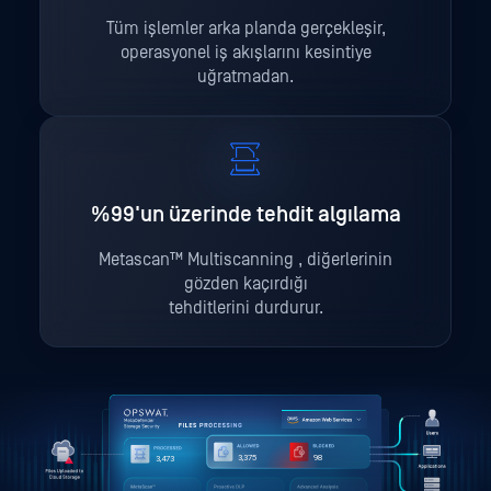
Tüm işlemler arka planda gerçekleşir,
operasyonel iş akışlarını kesintiye
uğratmadan.
%99'un üzerinde tehdit algılama
Metascan™ Multiscanning , diğerlerinin
gözden kaçırdığı
tehditlerini durdurur.
0
0
0