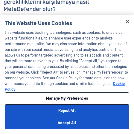
gerekliliklerini karşılamaya nasıl
MetaDefender olur?
This Website Uses Cookies
Hassas dosyalar ve kişisel olarak
Hey there!
This website uses tracking technologies, such as cookies, to enable our
tanımlanabilir bilgiler (PII) bulutta nasıl
I'm Ozzy, your OPSWAT virtual assistant.
website functionalities, to enhance user experience or to analyze
korunur?
How can I help you secure what's critical
performance and traffic. We may also share information about your use of
today?
our site with our social media, advertising, and analytics partners. This
allows us to perform targeted advertising and to select ads and content
that will be more relevant to you. By clicking “Accept All,” you agree to
Tüm depolama platformlarında tehdit
your personal data being processed by all cookies and other technologies
istihbaratı ne sıklıkla güncellenir?
on our website. Click “Reject All” to refuse, or “Manage My Preferences” to
manage your choices. See our Cookie Policy for more details on the how
we process your data through cookies and similar technologies:
Cookie
Kötü amaçlı olarak işaretlenen dosyalara ne
Policy
olur?
Manage My Preferences
Reject All
MetaDefender , depolama ortamımda ne
Privacy Policy
kadar hızlı bir şekilde MetaDefender ?
Accept All