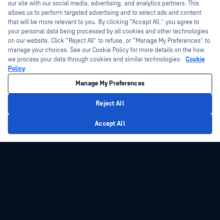
today?
our site with our social media, advertising, and analytics partners. This
allows us to perform targeted advertising and to select ads and content
that will be more relevant to you. By clicking “Accept All,” you agree to
your personal data being processed by all cookies and other technologies
on our website. Click “Reject All” to refuse, or “Manage My Preferences” to
manage your choices. See our Cookie Policy for more details on the how
we process your data through cookies and similar technologies:
Cookie
Policy
Manage My Preferences
Reject All
Privacy Policy
Accept All