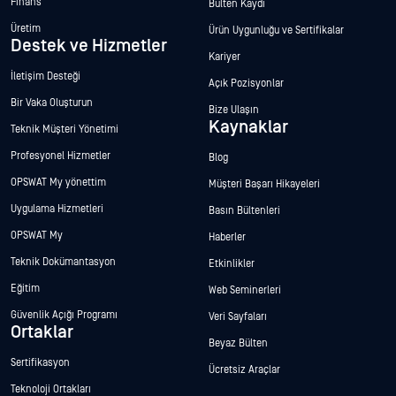
Finans
Bülten Kaydı
Üretim
Ürün Uygunluğu ve Sertifikalar
Destek ve Hizmetler
Kariyer
İletişim Desteği
Açık Pozisyonlar
Bir Vaka Oluşturun
Bize Ulaşın
Kaynaklar
Teknik Müşteri Yönetimi
Profesyonel Hizmetler
Blog
OPSWAT My yönettim
Müşteri Başarı Hikayeleri
Uygulama Hizmetleri
Basın Bültenleri
OPSWAT My
Haberler
Teknik Dokümantasyon
Etkinlikler
Eğitim
Web Seminerleri
Güvenlik Açığı Programı
Veri Sayfaları
Ortaklar
Beyaz Bülten
Sertifikasyon
Ücretsiz Araçlar
Teknoloji Ortakları