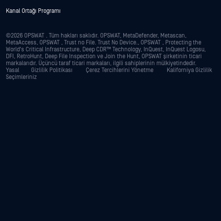
Kanal Ortağı Programı
©2026 OPSWAT . Tüm hakları saklıdır. OPSWAT, MetaDefender, Metascan,
MetaAccess, OPSWAT , Trust no File. Trust No Device., OPSWAT , Protecting the
World's Critical Infrastructure, Deep CDR™ Technology, InQuest, InQuest Logosu,
DFI, RetroHunt, Deep File Inspection ve Join the Hunt, OPSWAT şirketinin ticari
markalarıdır. Üçüncü taraf ticari markaları, ilgili sahiplerinin mülkiyetindedir.
Yasal
Gizlilik Politikası
Çerez Tercihlerini Yönetme
Kaliforniya Gizlilik
Seçimleriniz