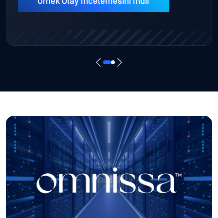
Örnek Olay İncelemesini İndir
Güvenli Sanal Masaüstü Erişimi
Sanal Masaüstü Altyapısı (VDI) aracılığıyla cihazlardan
uygulamalara erişimin güvenliğini sağlamak, özellikle
BYOD'larda kritik öneme sahiptir. Modern VDI istemcileri,
temel uç nokta ile birçok etkileşime izin verir, bu da ekran
yakalama veya tuş günlüğü gibi eylemleri önlemeyi gerekli
kılar. Bir VDI istemcisi kullanmadan önce uç noktanın
güvenli ve uyumlu olduğundan emin olmak için OPSWAT ,