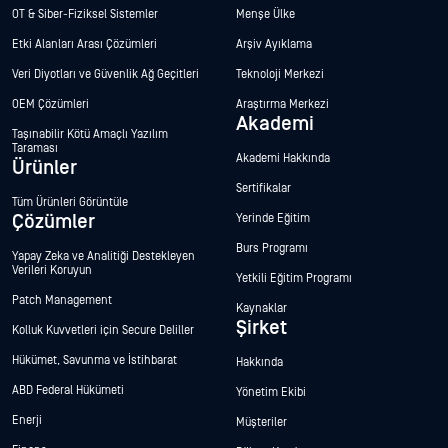
OT & Siber-Fiziksel Sistemler
Menşe Ülke
Etki Alanları Arası Çözümleri
Arşiv Ayıklama
Veri Diyotları ve Güvenlik Ağ Geçitleri
Teknoloji Merkezi
OEM Çözümleri
Araştırma Merkezi
Akademi
Taşınabilir Kötü Amaçlı Yazılım
Taraması
Akademi Hakkında
Ürünler
Sertifikalar
Tüm Ürünleri Görüntüle
Çözümler
Yerinde Eğitim
Burs Programı
Yapay Zeka ve Analitiği Destekleyen
Verileri Koruyun
Yetkili Eğitim Programı
Patch Management
Kaynaklar
Şirket
Kolluk Kuvvetleri için Secure Deliller
Hükümet, Savunma ve İstihbarat
Hakkında
ABD Federal Hükümeti
Yönetim Ekibi
Enerji
Müşteriler