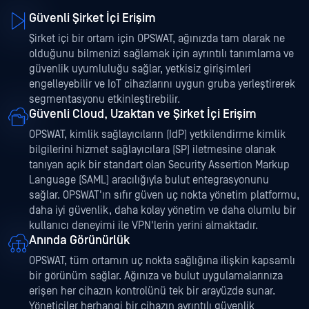
Güvenli Şirket İçi Erişim
Şirket içi bir ortam için OPSWAT, ağınızda tam olarak ne
olduğunu bilmenizi sağlamak için ayrıntılı tanımlama ve
güvenlik uyumluluğu sağlar, yetkisiz girişimleri
engelleyebilir ve IoT cihazlarını uygun gruba yerleştirerek
segmentasyonu etkinleştirebilir.
Güvenli Cloud, Uzaktan ve Şirket İçi Erişim
OPSWAT, kimlik sağlayıcıların (IdP) yetkilendirme kimlik
bilgilerini hizmet sağlayıcılara (SP) iletmesine olanak
tanıyan açık bir standart olan Security Assertion Markup
Language (SAML) aracılığıyla bulut entegrasyonunu
sağlar. OPSWAT'ın sıfır güven uç nokta yönetim platformu,
daha iyi güvenlik, daha kolay yönetim ve daha olumlu bir
kullanıcı deneyimi ile VPN'lerin yerini almaktadır.
Anında Görünürlük
OPSWAT, tüm ortamın uç nokta sağlığına ilişkin kapsamlı
bir görünüm sağlar. Ağınıza ve bulut uygulamalarınıza
erişen her cihazın kontrolünü tek bir arayüzde sunar.
Yöneticiler herhangi bir cihazın ayrıntılı güvenlik