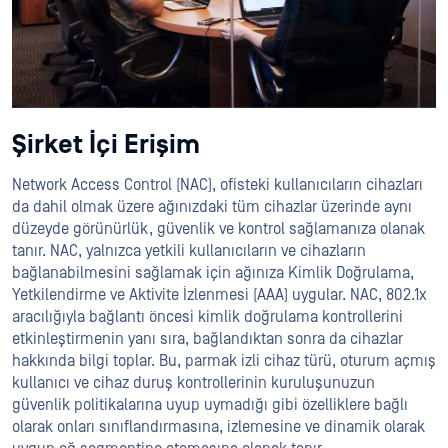
Şirket İçi Erişim
Network Access Control (NAC), ofisteki kullanıcıların cihazları
da dahil olmak üzere ağınızdaki tüm cihazlar üzerinde aynı
düzeyde görünürlük, güvenlik ve kontrol sağlamanıza olanak
tanır. NAC, yalnızca yetkili kullanıcıların ve cihazların
bağlanabilmesini sağlamak için ağınıza Kimlik Doğrulama,
Yetkilendirme ve Aktivite İzlenmesi (AAA) uygular. NAC, 802.1x
aracılığıyla bağlantı öncesi kimlik doğrulama kontrollerini
etkinleştirmenin yanı sıra, bağlandıktan sonra da cihazlar
hakkında bilgi toplar. Bu, parmak izli cihaz türü, oturum açmış
kullanıcı ve cihaz duruş kontrollerinin kuruluşunuzun
güvenlik politikalarına uyup uymadığı gibi özelliklere bağlı
olarak onları sınıflandırmasına, izlemesine ve dinamik olarak