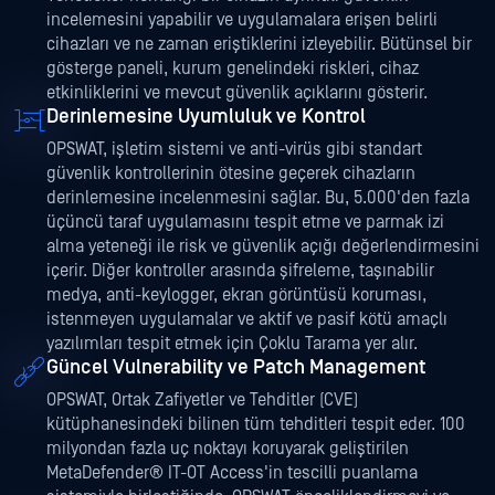
incelemesini yapabilir ve uygulamalara erişen belirli
cihazları ve ne zaman eriştiklerini izleyebilir. Bütünsel bir
gösterge paneli, kurum genelindeki riskleri, cihaz
etkinliklerini ve mevcut güvenlik açıklarını gösterir.
Derinlemesine Uyumluluk ve Kontrol
OPSWAT, işletim sistemi ve anti-virüs gibi standart
güvenlik kontrollerinin ötesine geçerek cihazların
derinlemesine incelenmesini sağlar. Bu, 5.000'den fazla
üçüncü taraf uygulamasını tespit etme ve parmak izi
alma yeteneği ile risk ve güvenlik açığı değerlendirmesini
içerir. Diğer kontroller arasında şifreleme, taşınabilir
medya, anti-keylogger, ekran görüntüsü koruması,
istenmeyen uygulamalar ve aktif ve pasif kötü amaçlı
yazılımları tespit etmek için Çoklu Tarama yer alır.
Güncel Vulnerability ve Patch Management
OPSWAT, Ortak Zafiyetler ve Tehditler (CVE)
kütüphanesindeki bilinen tüm tehditleri tespit eder. 100
milyondan fazla uç noktayı koruyarak geliştirilen
MetaDefender® IT-OT Access'in tescilli puanlama