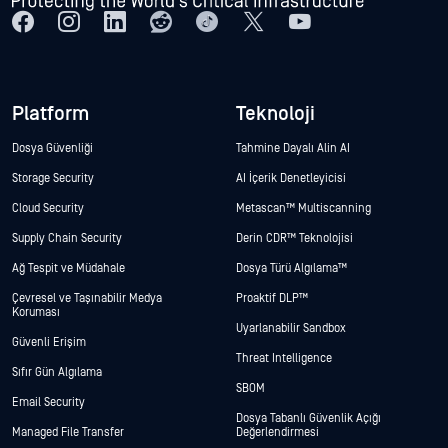
Platform
Teknoloji
Dosya Güvenliği
Tahmine Dayalı Alin AI
Storage Security
AI İçerik Denetleyicisi
Cloud Security
Metascan™ Multiscanning
Supply Chain Security
Derin CDR™ Teknolojisi
Ağ Tespit ve Müdahale
Dosya Türü Algılama™
Çevresel ve Taşınabilir Medya
Proaktif DLP™
Koruması
Uyarlanabilir Sandbox
Güvenli Erişim
Threat Intelligence
Sıfır Gün Algılama
SBOM
Email Security
Dosya Tabanlı Güvenlik Açığı
Managed File Transfer
Değerlendirmesi