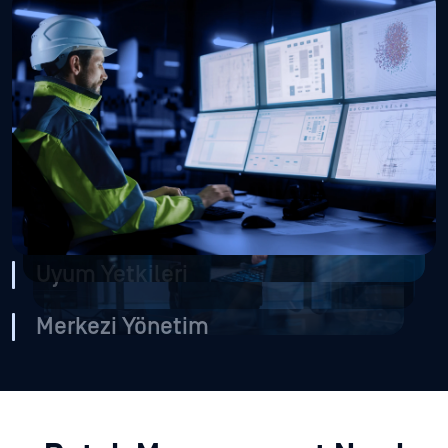
Hava Boşluklu Yama Uygulaması
İzole edilmiş OT, ICS ve ayrılmış ortamlardaki cihazlara
yama uygulamak, yoğun manuel çaba ve koordinasyon
gerektirir. BT odaklı yama araçlarının çoğu, ağ sınırında
durur ve bu segmentleri tamamen savunmasız bırakır.
Saldırı Yüzeyinin Genişlemesi
Kesin Uygulama Planı ve Zamanlama
Uyum Yetkileri
Merkezi Yönetim