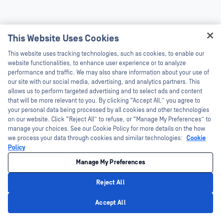
This Website Uses Cookies
Önerilen Kaynaklar
This website uses tracking technologies, such as cookies, to enable our
website functionalities, to enhance user experience or to analyze
performance and traffic. We may also share information about your use of
our site with our social media, advertising, and analytics partners. This
Blog (1)
Müşteri Hikayesi (1)
Veri Sayfası (1)
Tekni
allows us to perform targeted advertising and to select ads and content
that will be more relevant to you. By clicking “Accept All,” you agree to
your personal data being processed by all cookies and other technologies
on our website. Click “Reject All” to refuse, or “Manage My Preferences” to
manage your choices. See our Cookie Policy for more details on the how
we process your data through cookies and similar technologies:
Cookie
Policy
Manage My Preferences
Reject All
Accept All