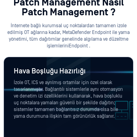
Patch Management Nasıl
Patch Management ?
İnternete bağlı kurumsal uç noktalardan tamamen izole
edilmiş OT ağlarına kadar, MetaDefender Endpoint ile yama
yönetimi, tüm dağıtımlar genelinde algılama ve düzeltme
işlemleriniEndpoint .
Hava Boşluğu Hazırlığı
İzole OT, ICS ve ayrılmış ortamlar için özel olarak
tasarlanmıştır. Bağlantılı sistemlerle aynı otomasyon
ve denetim izi özelliklerini kullanarak, hava boşluklu
uç noktalara yamaları güvenli bir şekilde dağıtın;
sistemler tamamen bağlantısız durumda olsa bile
yama durumuna ilişkin tam görünürlük sağlanır.