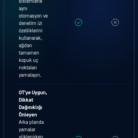
sistemlerle
aynı
otomasyon ve
denetim izi
özelliklerini
kullanarak,
ağdan
tamamen
kopuk uç
noktaları
yamalayın.
OT'ye Uygun,
Dikkat
Dağınıklığı
Önleyen
Arka planda
yamalar
yüklenirken