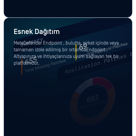
Esnek Dağıtım
MetaDefender Endpoint , bulutta, şirket içinde veya
tamamen izole edilmiş bir ortamdaEndpoint .
Altyapınıza ve ihtiyaçlarınıza uyum sağlayan tek bir
platformdur.