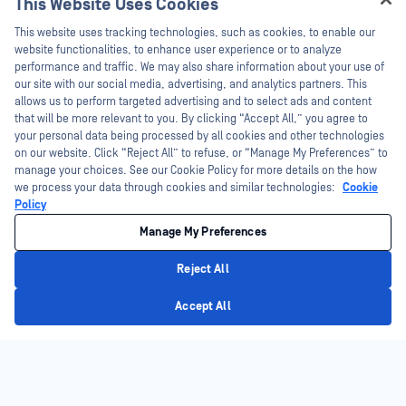
This Website Uses Cookies
Hey there!
This website uses tracking technologies, such as cookies, to enable our
Şimdi İzle
I'm Ozzy, your OPSWAT virtual assistant.
website functionalities, to enhance user experience or to analyze
How can I help you secure what's critical
performance and traffic. We may also share information about your use of
today?
our site with our social media, advertising, and analytics partners. This
allows us to perform targeted advertising and to select ads and content
that will be more relevant to you. By clicking “Accept All,” you agree to
your personal data being processed by all cookies and other technologies
on our website. Click “Reject All” to refuse, or “Manage My Preferences” to
manage your choices. See our Cookie Policy for more details on the how
we process your data through cookies and similar technologies:
Cookie
Policy
Manage My Preferences
Reject All
Privacy Policy
Accept All
Platform
Teknoloji
Dosya Güvenliği
Tahmine Dayalı Alin AI
Storage Security
AI İçerik Denetleyicisi