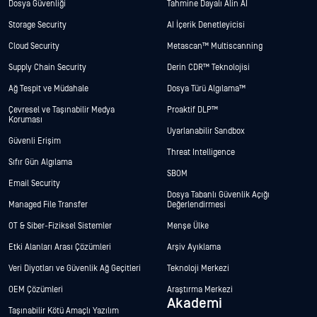
Dosya Güvenliği
Tahmine Dayalı Alin AI
Storage Security
AI İçerik Denetleyicisi
Cloud Security
Metascan™ Multiscanning
Supply Chain Security
Derin CDR™ Teknolojisi
Ağ Tespit ve Müdahale
Dosya Türü Algılama™
Çevresel ve Taşınabilir Medya
Proaktif DLP™
Koruması
Uyarlanabilir Sandbox
Güvenli Erişim
Threat Intelligence
Sıfır Gün Algılama
SBOM
Email Security
Dosya Tabanlı Güvenlik Açığı
Managed File Transfer
Değerlendirmesi
OT & Siber-Fiziksel Sistemler
Menşe Ülke
Etki Alanları Arası Çözümleri
Arşiv Ayıklama
Veri Diyotları ve Güvenlik Ağ Geçitleri
Teknoloji Merkezi
OEM Çözümleri
Araştırma Merkezi
Akademi
Taşınabilir Kötü Amaçlı Yazılım