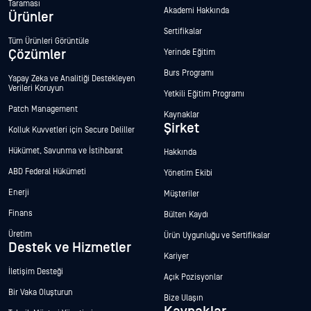
Taraması
Akademi Hakkında
Ürünler
Sertifikalar
Tüm Ürünleri Görüntüle
Çözümler
Yerinde Eğitim
Burs Programı
Yapay Zeka ve Analitiği Destekleyen
Verileri Koruyun
Yetkili Eğitim Programı
Patch Management
Kaynaklar
Şirket
Kolluk Kuvvetleri için Secure Deliller
Hükümet, Savunma ve İstihbarat
Hakkında
ABD Federal Hükümeti
Yönetim Ekibi
Enerji
Müşteriler
Finans
Bülten Kaydı
Üretim
Ürün Uygunluğu ve Sertifikalar
Destek ve Hizmetler
Kariyer
İletişim Desteği
Açık Pozisyonlar
Bir Vaka Oluşturun
Bize Ulaşın