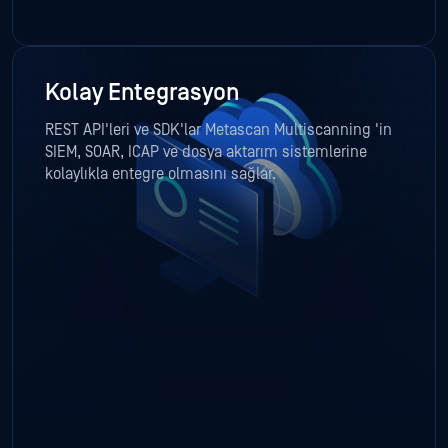
Kolay Entegrasyon
REST API'leri ve SDK'lar Metascan Multiscanning 'in
SIEM, SOAR, ICAP ve dosya aktarım sistemlerine
kolaylıkla entegre olmasını sağlar.