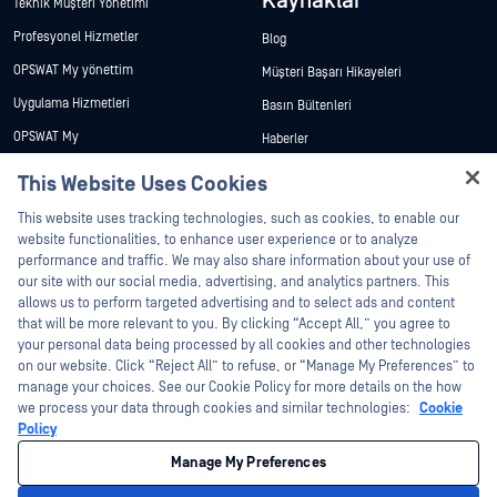
Kaynaklar
Teknik Müşteri Yönetimi
Profesyonel Hizmetler
Blog
OPSWAT My yönettim
Müşteri Başarı Hikayeleri
Uygulama Hizmetleri
Basın Bültenleri
OPSWAT My
Haberler
Teknik Dokümantasyon
Etkinlikler
This Website Uses Cookies
Eğitim
Web Seminerleri
This website uses tracking technologies, such as cookies, to enable our
Güvenlik Açığı Programı
website functionalities, to enhance user experience or to analyze
Veri Sayfaları
Ortaklar
performance and traffic. We may also share information about your use of
Beyaz Bülten
our site with our social media, advertising, and analytics partners. This
Sertifikasyon
allows us to perform targeted advertising and to select ads and content
Ücretsiz Araçlar
that will be more relevant to you. By clicking “Accept All,” you agree to
Teknoloji Ortakları
your personal data being processed by all cookies and other technologies
Kanal Ortağı Programı
on our website. Click “Reject All” to refuse, or “Manage My Preferences” to
manage your choices. See our Cookie Policy for more details on the how
we process your data through cookies and similar technologies:
Cookie
©2026 OPSWAT . Tüm hakları saklıdır. OPSWAT, MetaDefender, Metascan,
Policy
MetaAccess, OPSWAT , Trust no File. Trust No Device., OPSWAT , Protecting the
World's Critical Infrastructure, Deep CDR™ Technology, InQuest, InQuest Logosu,
Manage My Preferences
DFI, RetroHunt, Deep File Inspection ve Join the Hunt, OPSWAT şirketinin ticari
markalarıdır. Üçüncü taraf ticari markaları, ilgili sahiplerinin mülkiyetindedir.
Yasal
Gizlilik Politikası
Çerez Tercihlerini Yönetme
Kaliforniya Gizlilik