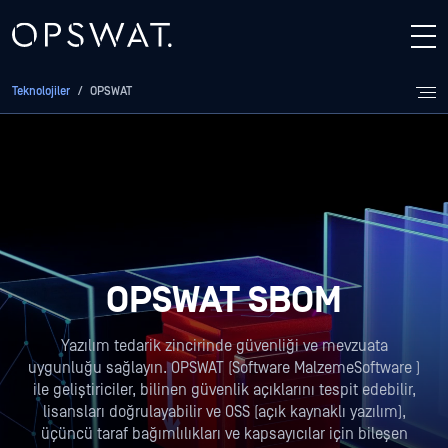
Teknolojiler
/
OPSWAT
OPSWAT SBOM
Yazılım tedarik zincirinde güvenliği ve mevzuata
uygunluğu sağlayın. OPSWAT (Software MalzemeSoftware )
ile geliştiriciler, bilinen güvenlik açıklarını tespit edebilir,
lisansları doğrulayabilir ve OSS (açık kaynaklı yazılım),
üçüncü taraf bağımlılıkları ve kapsayıcılar için bileşen