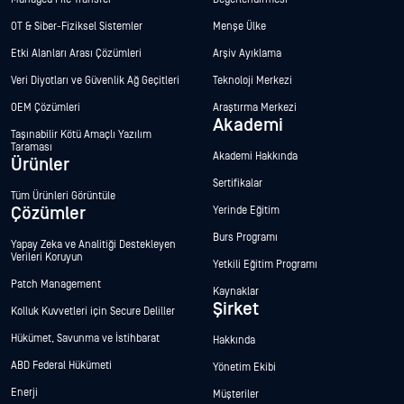
OT & Siber-Fiziksel Sistemler
Menşe Ülke
Etki Alanları Arası Çözümleri
Arşiv Ayıklama
Veri Diyotları ve Güvenlik Ağ Geçitleri
Teknoloji Merkezi
OEM Çözümleri
Araştırma Merkezi
Akademi
Taşınabilir Kötü Amaçlı Yazılım
Taraması
Akademi Hakkında
Ürünler
Sertifikalar
Tüm Ürünleri Görüntüle
Çözümler
Yerinde Eğitim
Burs Programı
Yapay Zeka ve Analitiği Destekleyen
Verileri Koruyun
Yetkili Eğitim Programı
Patch Management
Kaynaklar
Şirket
Kolluk Kuvvetleri için Secure Deliller
Hükümet, Savunma ve İstihbarat
Hakkında
ABD Federal Hükümeti
Yönetim Ekibi
Enerji
Müşteriler