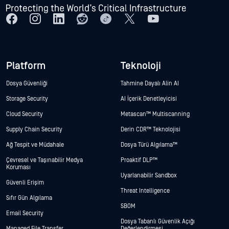
Platform
Teknoloji
Dosya Güvenliği
Tahmine Dayalı Alin AI
Storage Security
AI İçerik Denetleyicisi
Cloud Security
Metascan™ Multiscanning
Supply Chain Security
Derin CDR™ Teknolojisi
Ağ Tespit ve Müdahale
Dosya Türü Algılama™
Çevresel ve Taşınabilir Medya
Proaktif DLP™
Koruması
Uyarlanabilir Sandbox
Güvenli Erişim
Threat Intelligence
Sıfır Gün Algılama
SBOM
Email Security
Dosya Tabanlı Güvenlik Açığı
Managed File Transfer
Değerlendirmesi