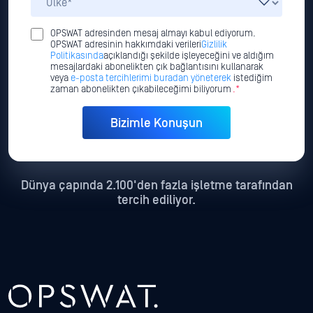
OPSWAT adresinden mesaj almayı kabul ediyorum.
OPSWAT adresinin hakkımdaki verileri
Gizlilik
Politikasında
açıklandığı şekilde işleyeceğini ve aldığım
mesajlardaki abonelikten çık bağlantısını kullanarak
veya
e-posta tercihlerimi buradan yöneterek
istediğim
zaman abonelikten çıkabileceğimi biliyorum
.*
Dünya çapında 2.100'den fazla işletme tarafından
tercih ediliyor.