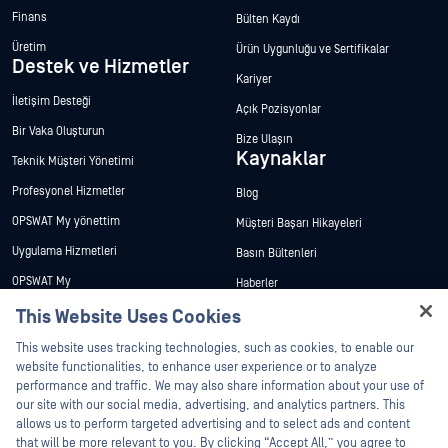
Finans
Bülten Kaydı
Üretim
Ürün Uygunluğu ve Sertifikalar
Destek ve Hizmetler
Kariyer
İletişim Desteği
Açık Pozisyonlar
Bir Vaka Oluşturun
Bize Ulaşın
Kaynaklar
Teknik Müşteri Yönetimi
Profesyonel Hizmetler
Blog
OPSWAT My yönettim
Müşteri Başarı Hikayeleri
Uygulama Hizmetleri
Basın Bültenleri
OPSWAT My
Haberler
Teknik Dokümantasyon
This Website Uses Cookies
Etkinlikler
Hey there!
Eğitim
Web Seminerleri
This website uses tracking technologies, such as cookies, to enable our
I'm Ozzy, your OPSWAT virtual assistant.
website functionalities, to enhance user experience or to analyze
Güvenlik Açığı Programı
Veri Sayfaları
How can I help you secure what's critical
performance and traffic. We may also share information about your use of
Ortaklar
today?
Beyaz Bülten
our site with our social media, advertising, and analytics partners. This
allows us to perform targeted advertising and to select ads and content
Sertifikasyon
Ücretsiz Araçlar
that will be more relevant to you. By clicking “Accept All,” you agree to