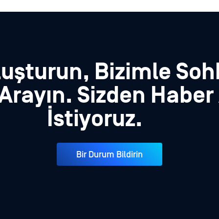
luşturun, Bizimle Soh
 Arayın. Sizden Habe
İstiyoruz.
Bir Durum Bildirin