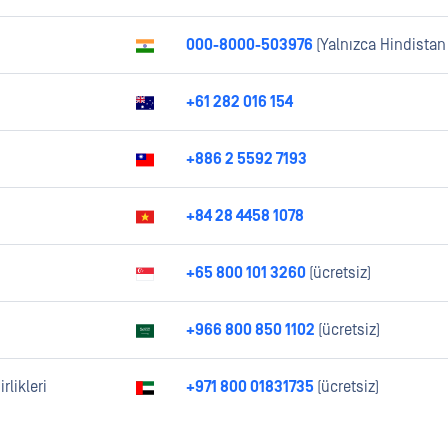
000-8000-503976
(Yalnızca Hindistan
+61 282 016 154
+886 2 5592 7193
+84 28 4458 1078
+65 800 101 3260
(ücretsiz)
+966 800 850 1102
(ücretsiz)
rlikleri
+971 800 01831735
(ücretsiz)