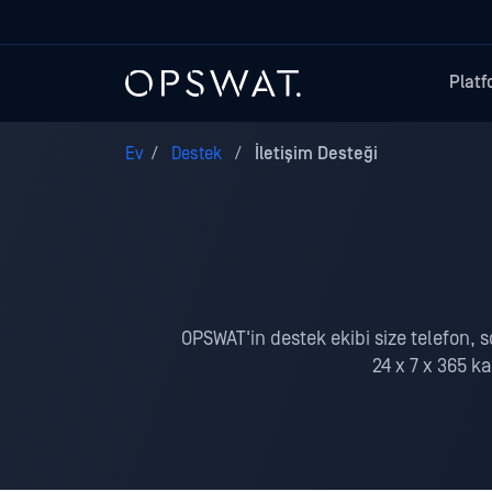
Plat
Ev
/
Destek
/
İletişim Desteği
OPSWAT'in destek ekibi size telefon, s
24 x 7 x 365 k