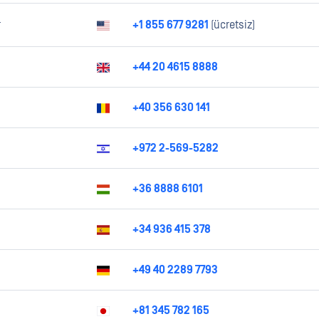
r
+1 855 677 9281
(ücretsiz)
+44 20 4615 8888
+40 356 630 141
+972 2-569-5282
+36 8888 6101
+34 936 415 378
+49 40 2289 7793
+81 345 782 165