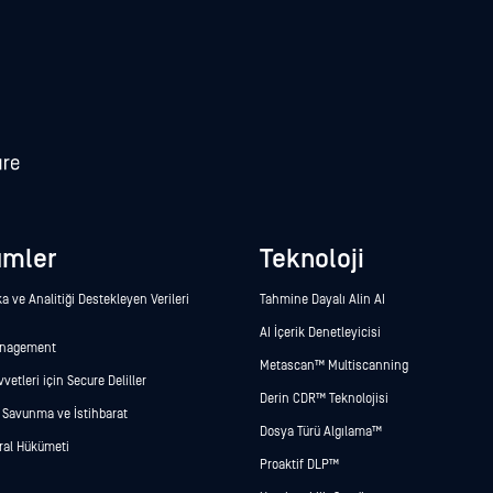
ümler
Teknoloji
a ve Analitiği Destekleyen Verileri
Tahmine Dayalı Alin AI
AI İçerik Denetleyicisi
anagement
Metascan™ Multiscanning
vetleri için Secure Deliller
Derin CDR™ Teknolojisi
 Savunma ve İstihbarat
Dosya Türü Algılama™
ral Hükümeti
Proaktif DLP™