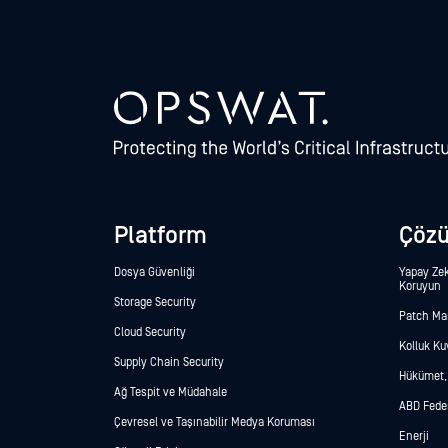
Platform
Çöz
Dosya Güvenliği
Yapay Zek
Koruyun
Storage Security
Patch M
Cloud Security
Kolluk Kuv
Supply Chain Security
Hükümet,
Ağ Tespit ve Müdahale
ABD Fede
Çevresel ve Taşınabilir Medya Koruması
Enerji